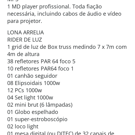
1 MD player profissional. Toda fiação
necessária, incluindo cabos de áudio e vídeo
para projetor.
LONA ARRELIA
RIDER DE LUZ
1 grid de luz de Box truss medindo 7 x 7m com
4m de altura
38 refletores PAR 64 foco 5
10 refletores PAR64 foco 1
01 canhão seguidor
08 Elipsoidais 1000w
12 PCs 1000w
04 Set light 1000w
02 mini brut (6 lâmpadas)
01 Globo espelhado
01 super-estroboscópio
02 loco light
01 mesa digital (ou DITEC) de 32 canais de