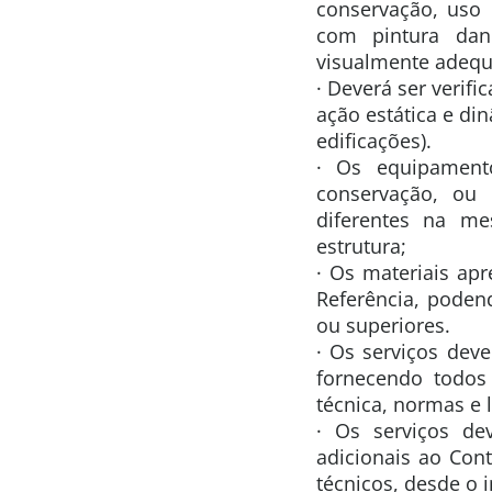
conservação, uso
com pintura dan
visualmente adequ
· Deverá ser verifi
ação estática e d
edificações).
· Os equipament
conservação, ou 
diferentes na m
estrutura;
· Os materiais ap
Referência, poden
ou superiores.
· Os serviços deve
fornecendo todos
técnica, normas e l
· Os serviços de
adicionais ao Con
técnicos, desde o 