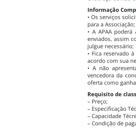
Informação Comp
• Os serviços soli
para a Associação;
• A APAA poderá a
enviados, assim c
julgue necessário;
• Fica reservado à
acordo com sua ne
• A não apresent
vencedora da conc
oferta como ganhad
Requisito de class
– Preço;
– Especificação Téc
– Capacidade Técni
– Condição de pag