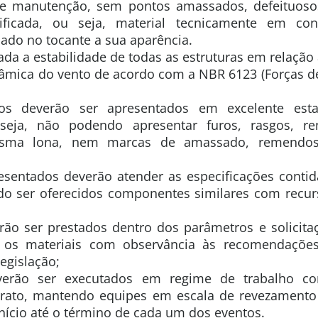
 e manutenção, sem pontos amassados, defeituosos
ificada, ou seja, material tecnicamente em co
ado no tocante a sua aparência.
cada a estabilidade de todas as estruturas em relação
inâmica do vento de acordo com a NBR 6123 (Forças d
os deverão ser apresentados em excelente est
seja, não podendo apresentar furos, rasgos, 
esma lona, nem marcas de amassado, remendo
resentados deverão atender as especificações conti
do ser oferecidos componentes similares com recurs
rão ser prestados dentro dos parâmetros e solicita
 os materiais com observância às recomendações
egislação;
verão ser executados em regime de trabalho c
trato, mantendo equipes em escala de revezament
início até o término de cada um dos eventos.