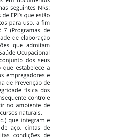
nas seguintes NRs:
 de EPI’s que estão
os para uso, a fim
NR 7 (Programas de
dade de elaboração
ições que admitam
 Saúde Ocupacional
conjunto dos seus
) que estabelece a
 os empregadores e
ma de Prevenção de
gridade física dos
onsequente controle
tir no ambiente de
cursos naturais.
tc.) que integram e
 de aço, cintas de
eitas condições de