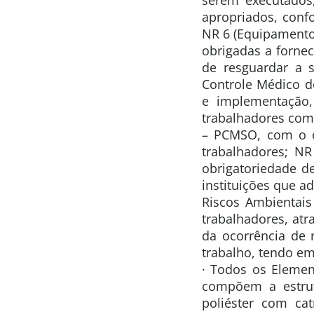
apropriados, conf
NR 6 (Equipamentos
obrigadas a forne
de resguardar a s
Controle Médico d
e implementação,
trabalhadores com
– PCMSO, com o o
trabalhadores; NR
obrigatoriedade d
instituições que 
Riscos Ambientais
trabalhadores, atr
da ocorrência de 
trabalho, tendo em
· Todos os Element
compõem a estrutu
poliéster com cat