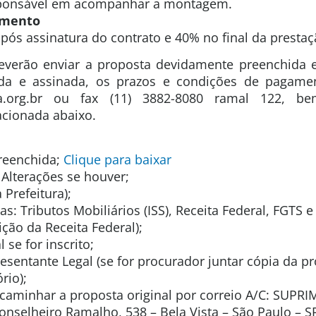
sponsável em acompanhar a montagem.
amento
após assinatura do contrato e 40% no final da prestaç
everão enviar a proposta devidamente preenchida
da e assinada, os prazos e condições de pagamen
a.org.br ou fax (11) 3882-8080 ramal 122, 
cionada abaixo.
preenchida;
Clique para baixar
 Alterações se houver;
Prefeitura);
as: Tributos Mobiliários (ISS), Receita Federal, FGTS e
ição da Receita Federal);
 se for inscrito;
esentante Legal (se for procurador juntar cópia da p
rio);
ncaminhar a proposta original por correio A/C: SUPR
nselheiro Ramalho, 538 – Bela Vista – São Paulo – S