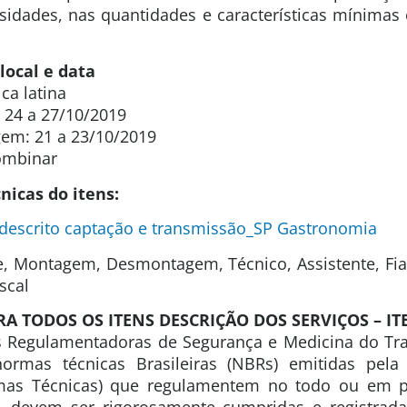
sidades, nas quantidades e características mínimas
local e data
ca latina
 24 a 27/10/2019
em: 21 a 23/10/2019
ombinar
nicas do itens:
 descrito captação e transmissão_SP Gastronomia
te, Montagem, Desmontagem, Técnico, Assistente, Fia
scal
A TODOS OS ITENS DESCRIÇÃO DOS SERVIÇOS – IT
 Regulamentadoras de Segurança e Medicina do Tr
ormas técnicas Brasileiras (NBRs) emitidas pela
rmas Técnicas) que regulamentem no todo ou em pa
, devem ser rigorosamente cumpridas e registra