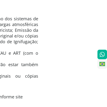
mo dos sistemas de
argas atmosféricas
icista; Emissão da
iginal e/ou cópias
ado de Ignifugação;
CAU e ART (com o
rão estar também
ginais ou cópias
onforme site