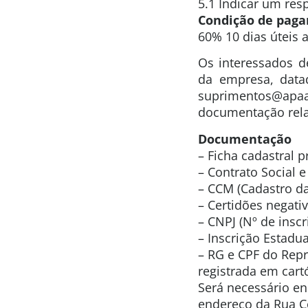
5.1 Indicar um re
Condição de pag
60% 10 dias úteis 
Os interessados d
da empresa, data
suprimentos@apa
documentação rela
Documentação
– Ficha cadastral 
– Contrato Social e
– CCM (Cadastro da 
– Certidões negativ
– CNPJ (Nº de inscr
– Inscrição Estadual
– RG e CPF do Repr
registrada em cartó
Será necessário e
endereço da Rua Co