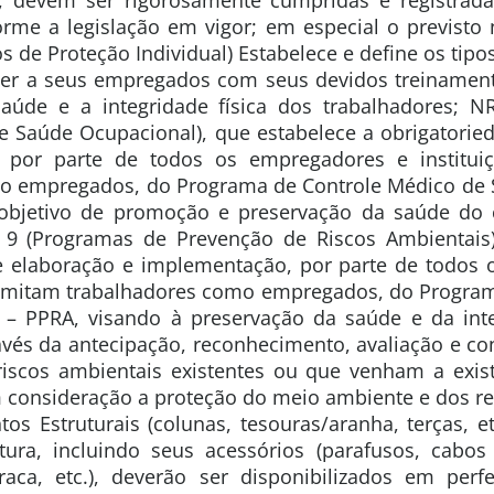
orme a legislação em vigor; em especial o previsto 
 de Proteção Individual) Estabelece e define os tipos
cer a seus empregados com seus devidos treinament
aúde e a integridade física dos trabalhadores; 
e Saúde Ocupacional), que estabelece a obrigatorie
 por parte de todos os empregadores e institu
o empregados, do Programa de Controle Médico de
bjetivo de promoção e preservação da saúde do 
 9 (Programas de Prevenção de Riscos Ambientais
e elaboração e implementação, por parte de todos
admitam trabalhadores como empregados, do Progra
 – PPRA, visando à preservação da saúde e da inte
avés da antecipação, reconhecimento, avaliação e c
riscos ambientais existentes ou que venham a exis
 consideração a proteção do meio ambiente e dos re
os Estruturais (colunas, tesouras/aranha, terças, e
ra, incluindo seus acessórios (parafusos, cabos
raca, etc.), deverão ser disponibilizados em perf