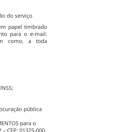
ão do serviço
 em papel timbrado
to para o e-mail:
bem como, a toda
 INSS;
rocuração pública
IMENTOS para o
P – CEP: 01325-000.