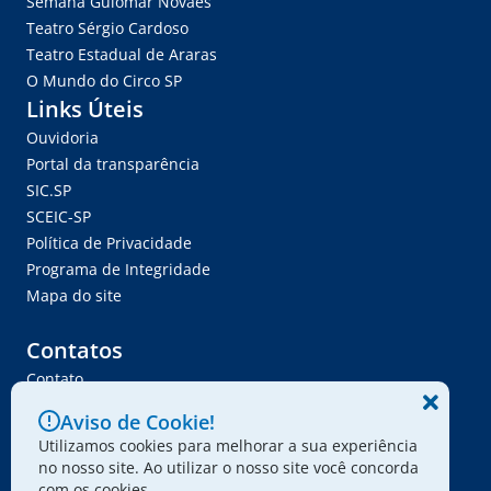
Semana Guiomar Novaes
Teatro Sérgio Cardoso
Teatro Estadual de Araras
O Mundo do Circo SP
Links Úteis
Ouvidoria
Portal da transparência
SIC.SP
SCEIC-SP
Política de Privacidade
Programa de Integridade
Mapa do site
Contatos
Contato
Trabalhe Conosco
Aviso de Cookie!
Ser Fornecedor
Utilizamos cookies para melhorar a sua experiência
Envie seu projeto
no nosso site. Ao utilizar o nosso site você concorda
com os cookies.