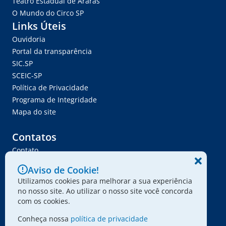
Teatro Estadual de Araras
O Mundo do Circo SP
Links Úteis
Ouvidoria
Portal da transparência
SIC.SP
SCEIC-SP
Política de Privacidade
Programa de Integridade
Mapa do site
Contatos
Contato
Trabalhe Conosco
Aviso de Cookie!
Ser Fornecedor
Utilizamos cookies para melhorar a sua experiência
Envie seu projeto
no nosso site. Ao utilizar o nosso site você concorda
com os cookies.
Conheça nossa
política de privacidade