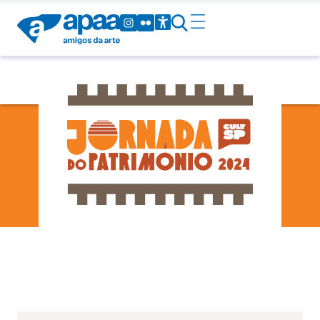
23 - Sábado
-
-
01
Sex
10h00
11h00