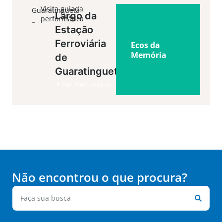
Visita guiada
Guaratinguetá
Largo da
performática
-
Estação
Ferroviária
Ecos da
Memória
de
Guaratinguetá
Ver Patrimônio
Não encontrou o que procura?