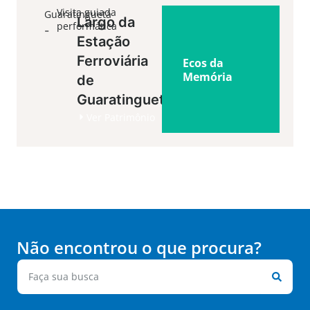
Visita guiada
Guaratinguetá
Largo da
performática
-
Estação
Ferroviária
Ecos da
Memória
de
Guaratinguetá
Ver Patrimônio
Não encontrou o que procura?