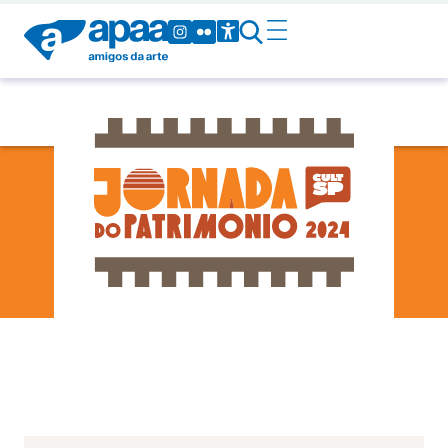
24 - Domingo
-
-
01
Sex
10h00
11h00