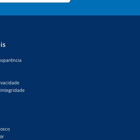
is
ansparência
rivacidade
Integridade
nosco
or