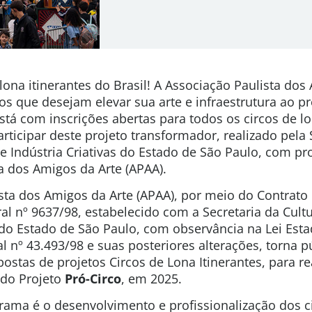
lona itinerantes do Brasil! A Associação Paulista dos
os que desejam elevar sua arte e infraestrutura ao p
stá com inscrições abertas para todos os circos de lo
rticipar deste projeto transformador, realizado pela 
e Indústria Criativas do Estado de São Paulo, com p
a dos Amigos da Arte (APAA).
sta dos Amigos da Arte (APAA), por meio do Contrato
ral nº 9637/98, estabelecido com a Secretaria da Cult
s do Estado de São Paulo, com observância na Lei Esta
l nº 43.493/98 e suas posteriores alterações, torna p
stas de projetos Circos de Lona Itinerantes, para re
 do Projeto
Pró-Circo
, em 2025.
rama é o desenvolvimento e profissionalização dos c