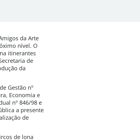
 Amigos da Arte
róximo nível. O
na itinerantes
Secretaria de
rodução da
 de Gestão nº
ura, Economia e
dual nº 846/98 e
ública a presente
alização de
ircos de lona