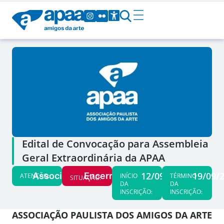
Edital de Convocação para Assembleia
Geral Extraordinária da APAA
12/09/25
19/09/
Associados
Encerrado
ATENÇÃO:
INÍCIO
TÉRMINO
SITUAÇÃO:
DA
DA
INSCRIÇÃO:
INSCRIÇÃO:
ASSOCIAÇÃO PAULISTA DOS AMIGOS DA ARTE