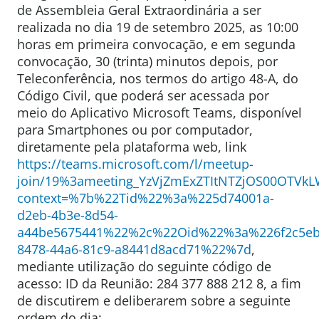
de Assembleia Geral Extraordinária a ser
realizada no dia 19 de setembro 2025, as 10:00
horas em primeira convocação, e em segunda
convocação, 30 (trinta) minutos depois, por
Teleconferência, nos termos do artigo 48-A, do
Código Civil, que poderá ser acessada por
meio do Aplicativo Microsoft Teams, disponível
para Smartphones ou por computador,
diretamente pela plataforma web, link
https://teams.microsoft.com/l/meetup-
join/19%3ameeting_YzVjZmExZTItNTZjOS00OTV
context=%7b%22Tid%22%3a%225d74001a-
d2eb-4b3e-8d54-
a44be5675441%22%2c%22Oid%22%3a%226f2c5eb
8478-44a6-81c9-a8441d8acd71%22%7d
,
mediante utilização do seguinte código de
acesso: ID da Reunião: 284 377 888 212 8, a fim
de discutirem e deliberarem sobre a seguinte
ordem do dia: