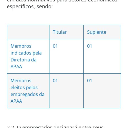
específicos, sendo:
Titular
Suplente
Membros
01
01
indicados pela
Diretoria da
APAA
Membros
01
01
eleitos pelos
empregados da
APAA
2.2. O empregador designará entre seus