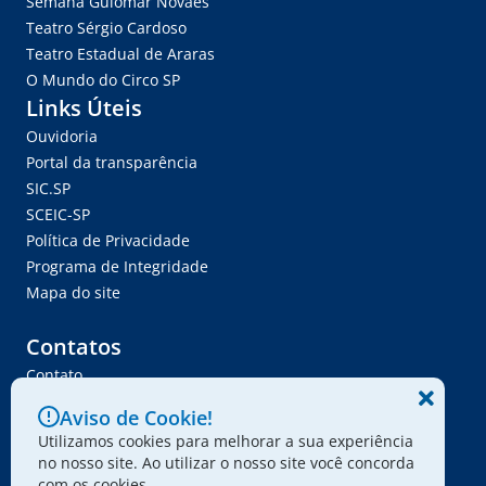
Semana Guiomar Novaes
Teatro Sérgio Cardoso
Teatro Estadual de Araras
O Mundo do Circo SP
Links Úteis
Ouvidoria
Portal da transparência
SIC.SP
SCEIC-SP
Política de Privacidade
Programa de Integridade
Mapa do site
Contatos
Contato
Trabalhe Conosco
Aviso de Cookie!
Ser Fornecedor
Utilizamos cookies para melhorar a sua experiência
Envie seu projeto
no nosso site. Ao utilizar o nosso site você concorda
com os cookies.