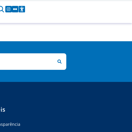
is
ansparência