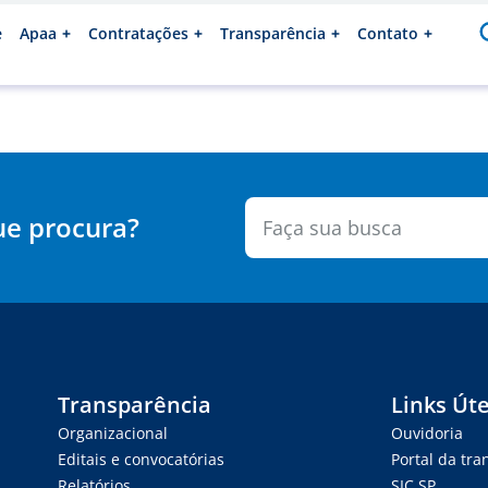
e
Apaa
Contratações
Transparência
Contato
ue procura?
Transparência
Links Úte
Organizacional
Ouvidoria
Editais e convocatórias
Portal da tr
Relatórios
SIC.SP