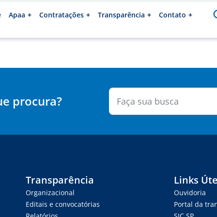
e
Apaa
Contratações
Transparência
Contato
ue procura?
Transparência
Links Úte
Organizacional
Ouvidoria
Editais e convocatórias
Portal da tr
Relatórios
SIC.SP