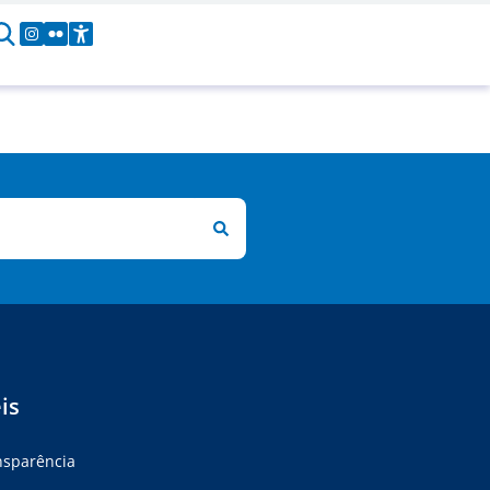
is
ansparência