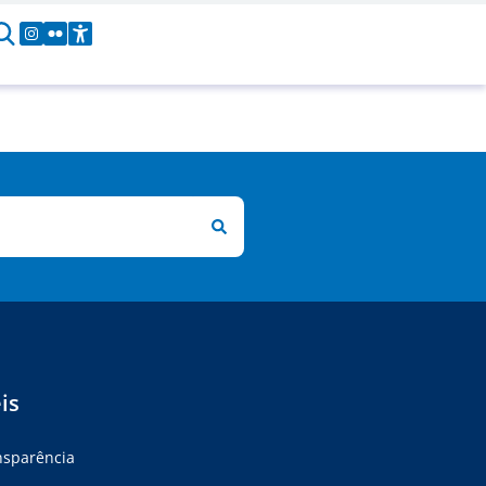
is
ansparência