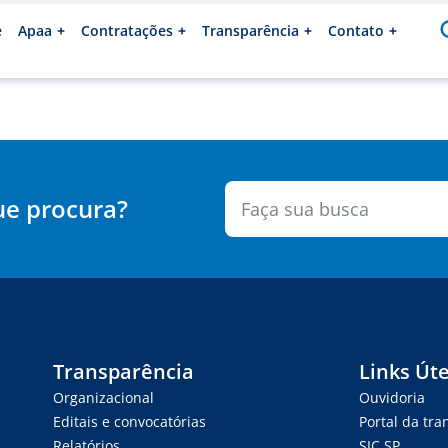
e
Apaa
Contratações
Transparência
Contato
ue procura?
Transparência
Links Úte
Organizacional
Ouvidoria
Editais e convocatórias
Portal da tr
Relatórios
SIC.SP