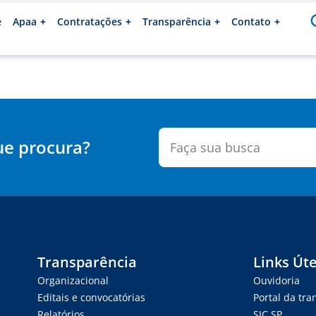
e
Apaa
Contratações
Transparência
Contato
ue procura?
Transparência
Links Úte
Organizacional
Ouvidoria
Editais e convocatórias
Portal da tr
Relatórios
SIC.SP