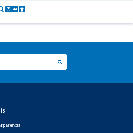
is
ansparência