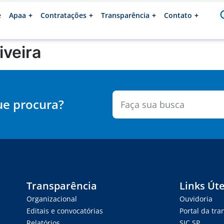
e
Apaa
Contratações
Transparência
Contato
iveira
ue procura?
Transparência
Links Úte
Organizacional
Ouvidoria
Editais e convocatórias
Portal da tr
Relatórios
SIC.SP