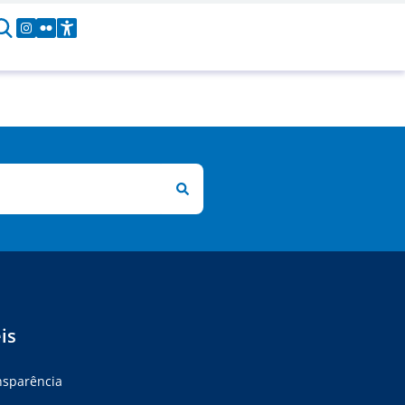
is
ansparência