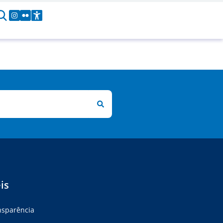
is
ansparência