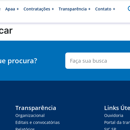
e
Apaa
Contratações
Transparência
Contato
car
ue procura?
Transparência
Links Úte
Organizacional
Ouvidoria
Editais e convocatórias
Portal da tr
Relatórios
SIC.SP