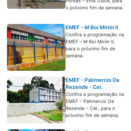
Pontes – Irmã Dulce, para
o próximo fim de semana.
EMEF - M Boi Mirim II
Confira a programação na
EMEF – M Boi Mirim II,
para o próximo fim de
semana.
EMEF - Palimercio De
Rezende - Cel.
Confira a programação na
EMEF – Palimercio De
Rezende – Cel., para o
próximo fim de semana.