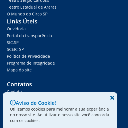
Teatro Sérgio Cardoso
Teatro Estadual de Araras
O Mundo do Circo SP
Links Úteis
Ouvidoria
Portal da transparência
SIC.SP
SCEIC-SP
Política de Privacidade
Programa de Integridade
Mapa do site
Contatos
Contato
Trabalhe Conosco
Aviso de Cookie!
Ser Fornecedor
Utilizamos cookies para melhorar a sua experiência
Envie seu projeto
no nosso site. Ao utilizar o nosso site você concorda
com os cookies.