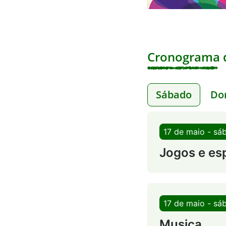
Cronograma d
Sábado
Do
17 de maio - sá
Jogos e es
17 de maio - sá
Musica