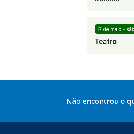
17 de maio - sá
Teatro
Não encontrou o q