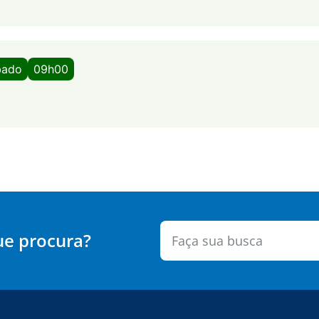
bado
09h00
ue procura?