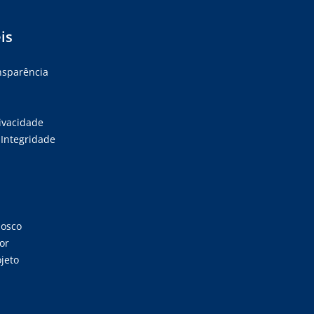
is
ansparência
rivacidade
Integridade
nosco
or
jeto