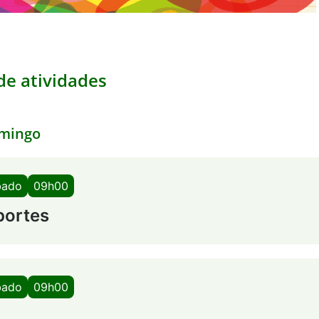
e atividades
mingo
bado
09h00
portes
bado
09h00