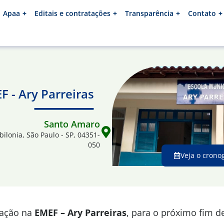
Apaa
Editais e contratações
Transparência
Contato
F - Ary Parreiras
Santo Amaro
abilonia, São Paulo - SP, 04351-
050
Veja o crono
mação na
EMEF – Ary Parreiras
, para o próximo fim 