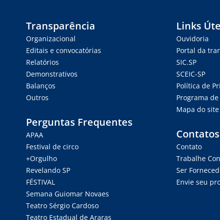
Transparência
Links Úte
Organizacional
Ouvidoria
Editais e convocatórias
Portal da tr
Relatórios
SIC.SP
Demonstrativos
SCEIC-SP
Balanços
Política de P
Outros
Programa de 
Mapa do site
Perguntas Frequentes
Contatos
APAA
Festival de circo
Contato
+Orgulho
Trabalhe Co
Revelando SP
Ser Forneced
FÉSTIVAL
Envie seu pro
Semana Guiomar Novaes
Teatro Sérgio Cardoso
Teatro Estadual de Araras