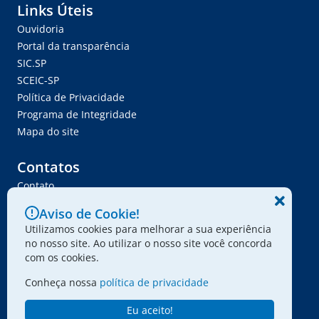
Links Úteis
Ouvidoria
Portal da transparência
SIC.SP
SCEIC-SP
Política de Privacidade
Programa de Integridade
Mapa do site
Contatos
Contato
Trabalhe Conosco
Aviso de Cookie!
Ser Fornecedor
Utilizamos cookies para melhorar a sua experiência
Envie seu projeto
no nosso site. Ao utilizar o nosso site você concorda
com os cookies.
Conheça nossa
política de privacidade
© 2024 - Associação Paulista dos Amigos da Arte
Eu aceito!