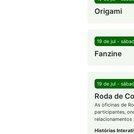
Origami
19 de jul - sába
Fanzine
19 de jul - sába
Roda de C
As oficinas de R
participantes, on
relacionamentos s
Histórias Interat