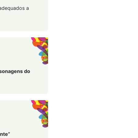
, adequados a
rsonagens do
ente”