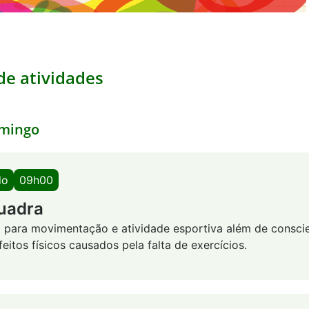
e atividades
mingo
do
09h00
uadra
a para movimentação e atividade esportiva além de consci
eitos físicos causados pela falta de exercícios.