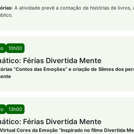
órias
: A atividade prevê a contação de histórias de livros
blico.
do
10h00
ático: Férias Divertida Mente
tórias “Contos das Emoções” e criação de
Slimes dos pe
Mente
do
13h00
ático: Férias Divertida Mente
irtual Cores da Emoção “Inspirado no filme Divertida M