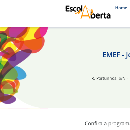
Home
EMEF - J
R. Portunhos, S/N -
Confira a progra