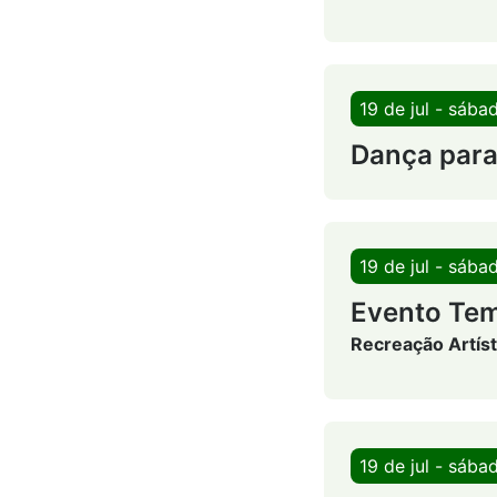
19 de jul - sába
Dança para
19 de jul - sába
Evento Tem
Recreação Artíst
19 de jul - sába