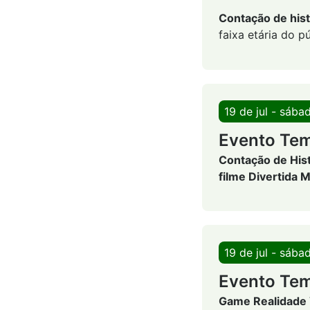
Contação de hist
faixa etária do pú
19 de jul - sába
Evento Tem
Contação de His
filme Divertida 
19 de jul - sába
Evento Tem
Game Realidade V