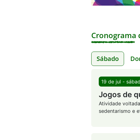
Cronograma d
Sábado
Do
19 de jul - sába
Jogos de q
Atividade voltad
sedentarismo e ef