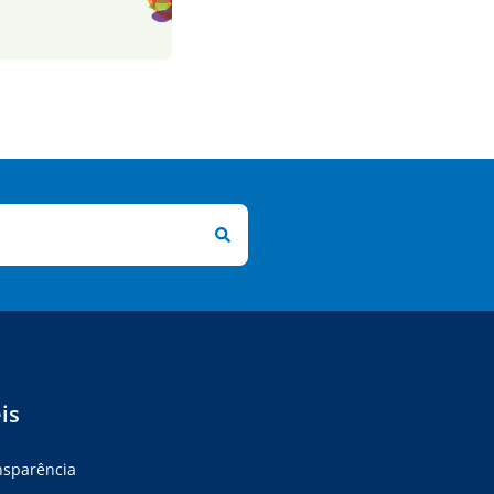
is
ansparência