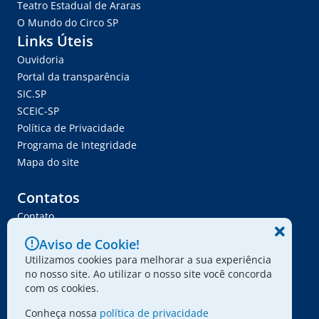
Teatro Estadual de Araras
O Mundo do Circo SP
Links Úteis
Ouvidoria
Portal da transparência
SIC.SP
SCEIC-SP
Política de Privacidade
Programa de Integridade
Mapa do site
Contatos
Contato
Trabalhe Conosco
Aviso de Cookie!
Ser Fornecedor
Utilizamos cookies para melhorar a sua experiência
Envie seu projeto
no nosso site. Ao utilizar o nosso site você concorda
com os cookies.
Conheça nossa
política de privacidade