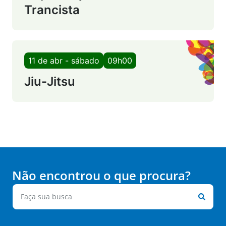
Trancista
11 de abr - sábado
09h00
Jiu-Jitsu
Não encontrou o que procura?