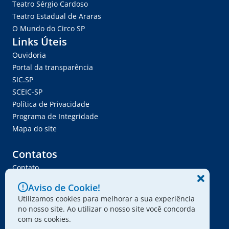
Teatro Sérgio Cardoso
Teatro Estadual de Araras
O Mundo do Circo SP
Links Úteis
Ouvidoria
Portal da transparência
SIC.SP
SCEIC-SP
Política de Privacidade
Programa de Integridade
Mapa do site
Contatos
Contato
Trabalhe Conosco
Aviso de Cookie!
Ser Fornecedor
Utilizamos cookies para melhorar a sua experiência
Envie seu projeto
no nosso site. Ao utilizar o nosso site você concorda
com os cookies.