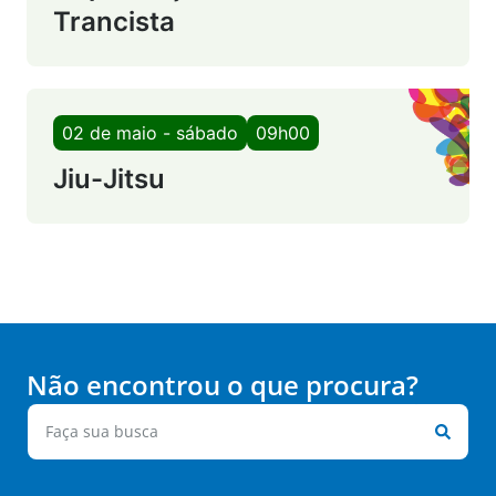
Trancista
02 de maio - sábado
09h00
Jiu-Jitsu
Não encontrou o que procura?