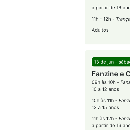
a partir de 16 an
11h - 12h -
Tranç
Adultos
13 de jun - sáb
Fanzine e 
09h às 10h -
Fan
10 a 12 anos
10h às 11h -
Fanz
13 a 15 anos
11h às 12h -
Fanz
a partir de 16 an