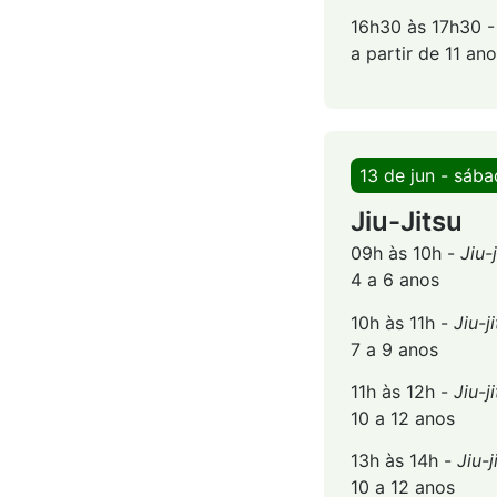
16h30 às 17h30 
a partir de 11 an
13 de jun - sáb
Jiu-Jitsu
09h às 10h -
Jiu-
4 a 6 anos
10h às 11h -
Jiu-j
7 a 9 anos
11h às 12h -
Jiu-j
10 a 12 anos
13h às 14h -
Jiu-j
10 a 12 anos