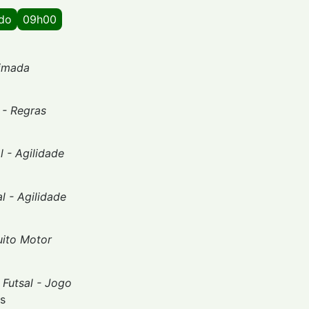
ado
09h00
imada
 - Regras
l - Agilidade
al - Agilidade
uito Motor
-
Futsal - Jogo
os