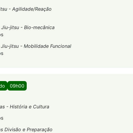
jitsu - Agilidade/Reação
-
Jiu-jitsu - Bio-mecânica
os
-
Jiu-jitsu - Mobilidade Funcional
os
ado
09h00
as - História e Cultura
os
s Divisão e Preparação