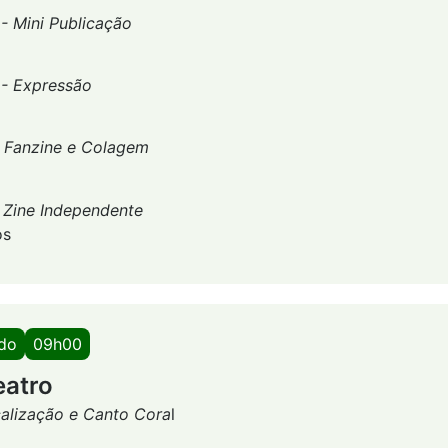
 - Mini Publicação
 - Expressão
-
Fanzine e Colagem
-
Zine Independente
os
ado
09h00
eatro
alização e Canto Cora
l