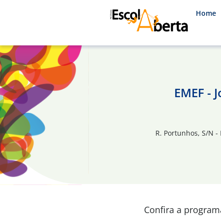
Home
EMEF - J
R. Portunhos, S/N -
Confira a progra