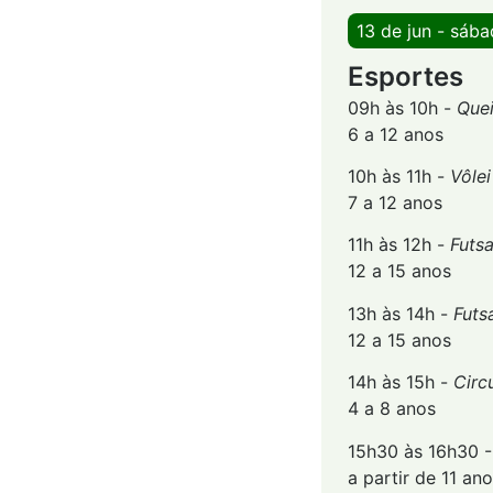
13 de jun - sáb
Esportes
09h às 10h -
Que
6 a 12 anos
10h às 11h -
Vôlei
7 a 12 anos
11h às 12h -
Futsa
12 a 15 anos
13h às 14h -
Futs
12 a 15 anos
14h às 15h -
Circ
4 a 8 anos
15h30 às 16h30 
a partir de 11 an