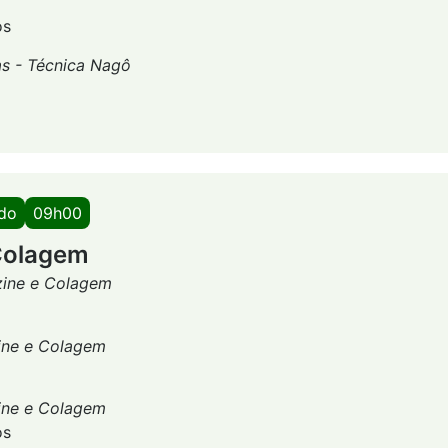
os
as - Técnica Nagô
ado
09h00
Colagem
zine e Colagem
ine e Colagem
ine e Colagem
os