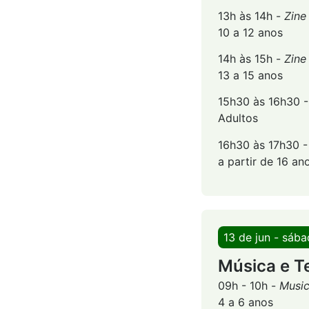
13h às 14h -
Zine
10 a 12 anos
14h às 15h -
Zine
13 a 15 anos
15h30 às 16h30 
Adultos
16h30 às 17h30 
a partir de 16 an
13 de jun - sáb
Música e T
09h - 10h -
Music
4 a 6 anos