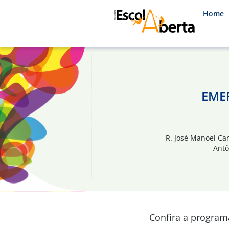
Home
EMEF
R. José Manoel Ca
Antô
Confira a progra