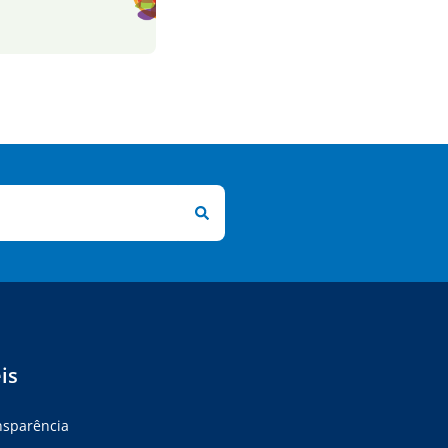
is
ansparência