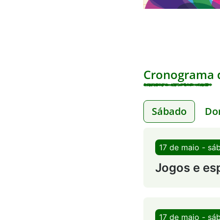
Cronograma d
Sábado
Do
17 de maio - sá
Jogos e es
17 de maio - sá