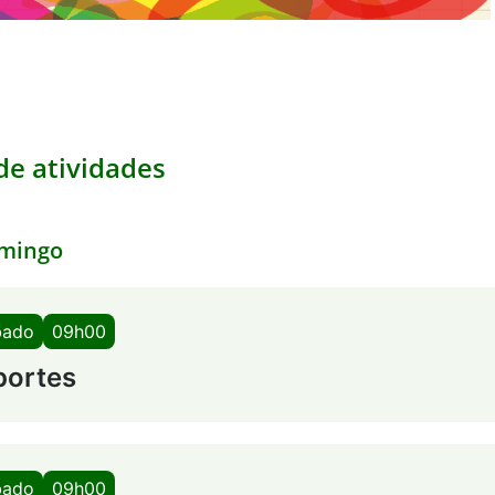
e atividades
mingo
bado
09h00
portes
bado
09h00