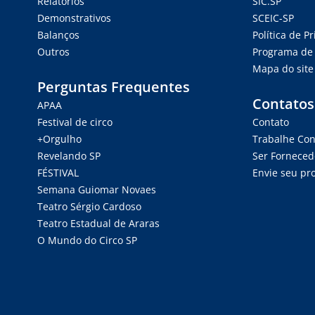
Relatórios
SIC.SP
Demonstrativos
SCEIC-SP
Balanços
Política de P
Outros
Programa de 
Mapa do site
Perguntas Frequentes
Contatos
APAA
Festival de circo
Contato
+Orgulho
Trabalhe Co
Revelando SP
Ser Forneced
FÉSTIVAL
Envie seu pro
Semana Guiomar Novaes
Teatro Sérgio Cardoso
Teatro Estadual de Araras
O Mundo do Circo SP