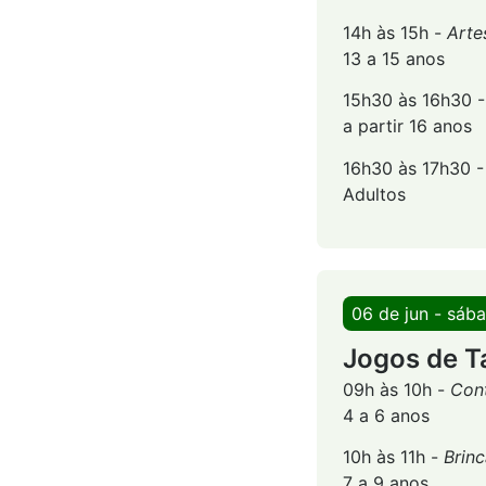
14h às 15h -
Arte
13 a 15 anos
15h30 às 16h30 
a partir 16 anos
16h30 às 17h30 
Adultos
06 de jun - sáb
Jogos de T
09h às 10h -
Cont
4 a 6 anos
10h às 11h -
Brinc
7 a 9 anos