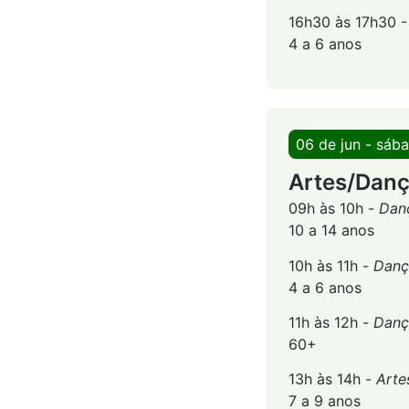
16h30 às 17h30 
4 a 6 anos
06 de jun - sáb
Artes/Dan
09h às 10h -
Dan
10 a 14 anos
10h às 11h -
Danç
4 a 6 anos
11h às 12h -
Danç
60+
13h às 14h -
Arte
7 a 9 anos