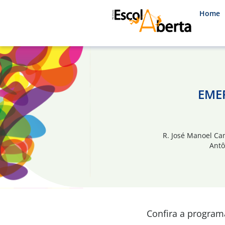
Home
EMEF
R. José Manoel Ca
Antô
Confira a progra