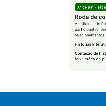
07 de jun - sáb
Roda de co
As oficinas de R
participantes, on
relacionamentos s
Histórias Interat
Contação de hist
faixa etária do pú