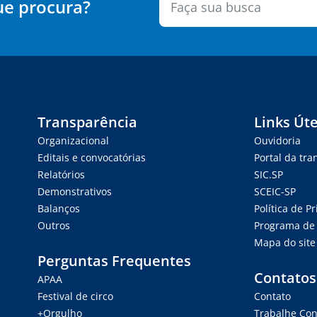
ue procura?
Transparência
Links Úte
Organizacional
Ouvidoria
Editais e convocatórias
Portal da tr
Relatórios
SIC.SP
Demonstrativos
SCEIC-SP
Balanços
Política de P
Outros
Programa de 
Mapa do site
Perguntas Frequentes
Contatos
APAA
Festival de circo
Contato
+Orgulho
Trabalhe Co