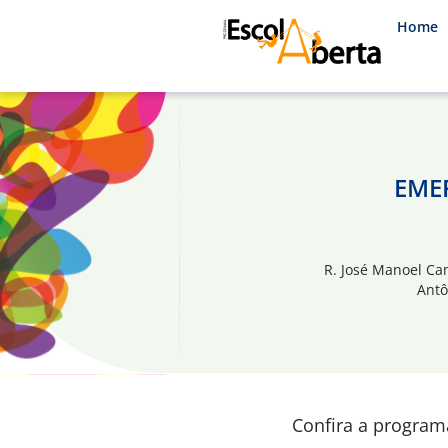
Home
EMEF
R. José Manoel Ca
Antô
Confira a progra