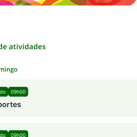
e atividades
mingo
ado
09h00
portes
ado
09h00