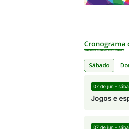
Cronograma d
Sábado
Do
07 de jun - sáb
Jogos e es
07 de jun - sáb