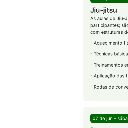
Jiu-jitsu
As aulas de Jiu-
participantes; sã
com estruturas d
- Aquecimento fís
- Técnicas básic
- Treinamentos e
- Aplicação das 
- Rodas de conve
07 de jun - sáb