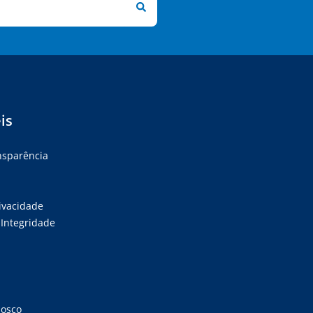
is
ansparência
rivacidade
Integridade
nosco