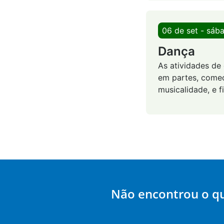
06 de set - sáb
Dança
As atividades de 
em partes, começ
musicalidade, e 
Não encontrou o q