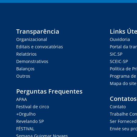
Transparência
Links Úte
Organizacional
Ouvidoria
Editais e convocatórias
Portal da tr
Relatórios
SIC.SP
Demonstrativos
SCEIC-SP
Balanços
Política de P
Outros
Programa de 
Mapa do site
Perguntas Frequentes
Contatos
APAA
Festival de circo
Contato
+Orgulho
Trabalhe Co
Revelando SP
Ser Forneced
FÉSTIVAL
Envie seu pro
Semana Guiomar Novaes