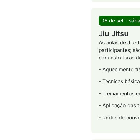
06 de set - sáb
Jiu Jitsu
As aulas de Jiu-
participantes; sã
com estruturas d
- Aquecimento fís
- Técnicas básic
- Treinamentos e
- Aplicação das 
- Rodas de conve