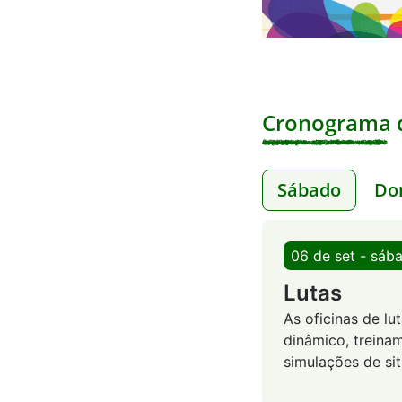
Cronograma d
Sábado
Do
06 de set - sáb
Lutas
As oficinas de l
dinâmico, treinam
simulações de si