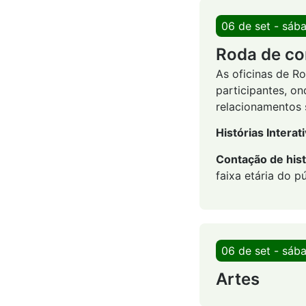
06 de set - sáb
Roda de co
As oficinas de R
participantes, on
relacionamentos s
Histórias Interat
Contação de hist
faixa etária do pú
06 de set - sáb
Artes