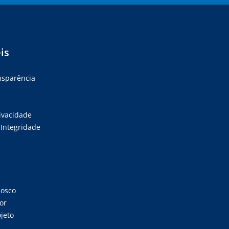
is
ansparência
rivacidade
Integridade
nosco
or
jeto