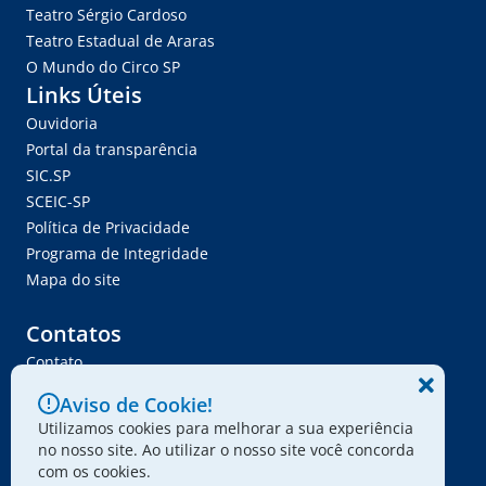
Teatro Sérgio Cardoso
Teatro Estadual de Araras
O Mundo do Circo SP
Links Úteis
Ouvidoria
Portal da transparência
SIC.SP
SCEIC-SP
Política de Privacidade
Programa de Integridade
Mapa do site
Contatos
Contato
Trabalhe Conosco
Aviso de Cookie!
Ser Fornecedor
Utilizamos cookies para melhorar a sua experiência
Envie seu projeto
no nosso site. Ao utilizar o nosso site você concorda
com os cookies.