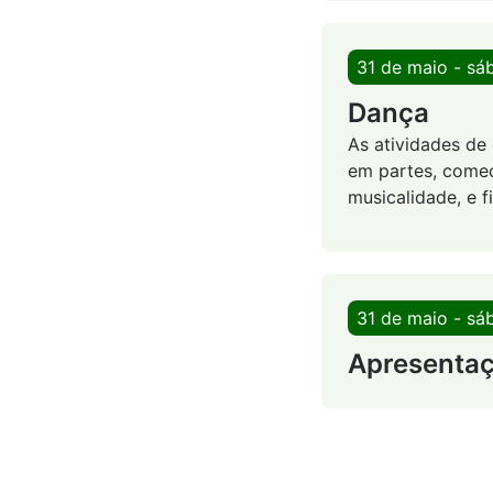
31 de maio - sá
Dança
As atividades de 
em partes, começ
musicalidade, e 
31 de maio - sá
Apresentaç