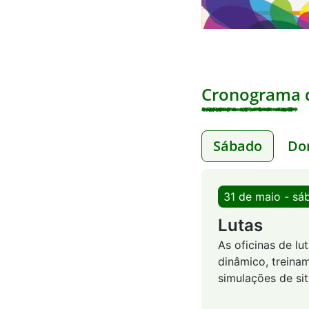
Cronograma d
Sábado
Do
31 de maio - sá
Lutas
As oficinas de l
dinâmico, treinam
simulações de si