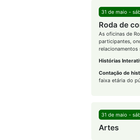
31 de maio - sá
Roda de co
As oficinas de R
participantes, on
relacionamentos s
Histórias Interat
Contação de hist
faixa etária do pú
31 de maio - sá
Artes