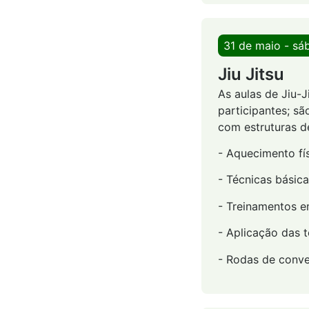
31 de maio - sá
Jiu Jitsu
As aulas de Jiu-
participantes; sã
com estruturas d
- Aquecimento fís
- Técnicas básic
- Treinamentos e
- Aplicação das 
- Rodas de conve