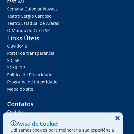
FÉSTIVAL
Semana Guiomar Novaes
Teatro Sérgio Cardoso
Teatro Estadual de Araras
O Mundo do Circo SP
Links Úteis
Ouvidoria
Portal da transparência
SIC.SP
SCEIC-SP
Política de Privacidade
Programa de Integridade
Mapa do site
Contatos
Contato
Trabalhe Conosco
Aviso de Cookie!
Ser Fornecedor
Utilizamos cookies para melhorar a sua experiência
Envie seu projeto