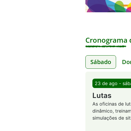
Cronograma d
Sábado
Do
23 de ago - sá
Lutas
As oficinas de l
dinâmico, treinam
simulações de si