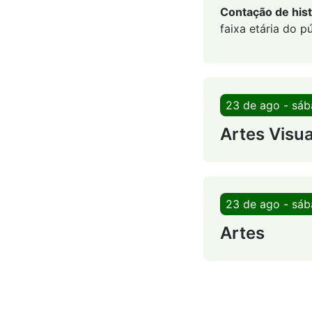
Contação de hist
faixa etária do pú
23 de ago - sá
Artes Visua
23 de ago - sá
Artes