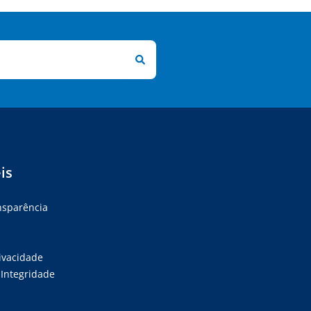
is
ansparência
rivacidade
Integridade