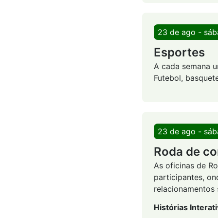
23 de ago - sá
Esportes
A cada semana um
Futebol, basquete
23 de ago - sá
Roda de co
As oficinas de R
participantes, on
relacionamentos s
Histórias Interat