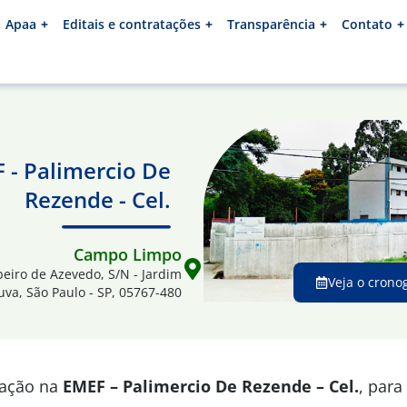
Apaa
Editais e contratações
Transparência
Contato
 - Palimercio De
Rezende - Cel.
Campo Limpo
eiro de Azevedo, S/N - Jardim
Veja o crono
va, São Paulo - SP, 05767-480
mação na
EMEF – Palimercio De Rezende – Cel.
, para