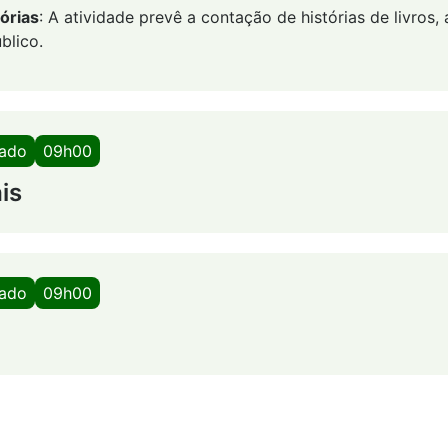
órias
: A atividade prevê a contação de histórias de livros
blico.
bado
09h00
is
bado
09h00