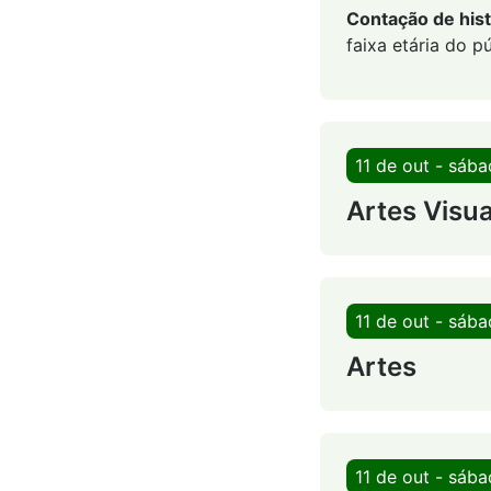
Contação de hist
faixa etária do pú
11 de out - sáb
Artes Visua
11 de out - sáb
Artes
11 de out - sáb