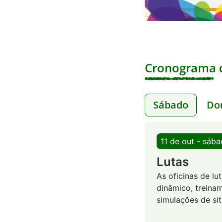
Cronograma d
Sábado
Do
11 de out - sáb
Lutas
As oficinas de l
dinâmico, treinam
simulações de si