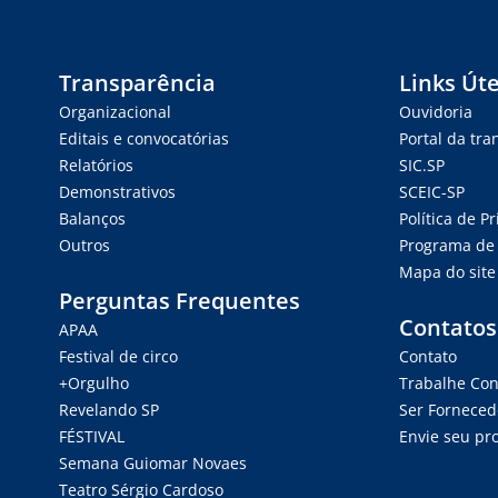
Transparência
Links Úte
Organizacional
Ouvidoria
Editais e convocatórias
Portal da tr
Relatórios
SIC.SP
Demonstrativos
SCEIC-SP
Balanços
Política de P
Outros
Programa de 
Mapa do site
Perguntas Frequentes
Contatos
APAA
Festival de circo
Contato
+Orgulho
Trabalhe Co
Revelando SP
Ser Forneced
FÉSTIVAL
Envie seu pro
Semana Guiomar Novaes
Teatro Sérgio Cardoso