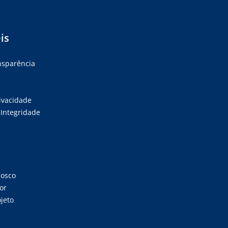
is
ansparência
rivacidade
Integridade
nosco
or
jeto