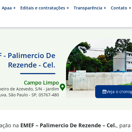
Apaa
Editais e contratações
Transparência
Contato
 - Palimercio De
Rezende - Cel.
Campo Limpo
eiro de Azevedo, S/N - Jardim
Veja o crono
va, São Paulo - SP, 05767-480
mação na
EMEF – Palimercio De Rezende – Cel.
, para