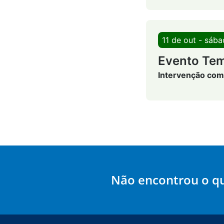
11 de out - sáb
Evento Tem
Intervenção com
Não encontrou o q