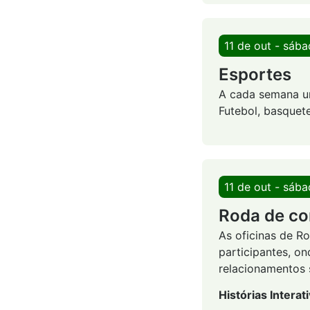
11 de out - sáb
Esportes
A cada semana um
Futebol, basquete
11 de out - sáb
Roda de co
As oficinas de R
participantes, on
relacionamentos s
Histórias Interat