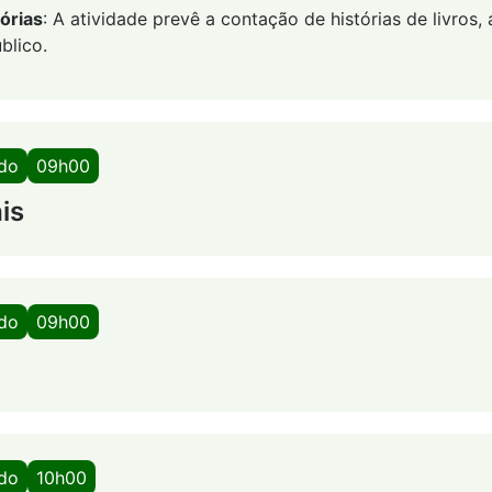
órias
: A atividade prevê a contação de histórias de livros
blico.
ado
09h00
is
ado
09h00
ado
10h00