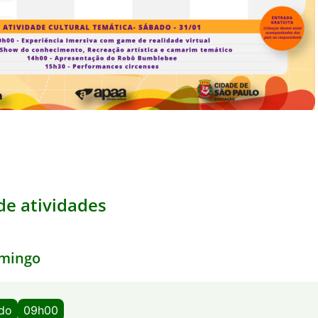
e atividades
mingo
ado
09h00