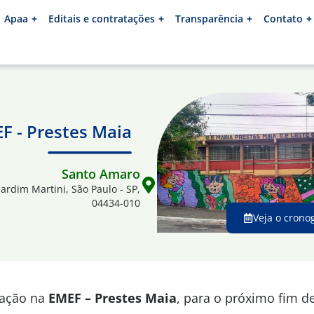
Apaa
Editais e contratações
Transparência
Contato
F - Prestes Maia
Santo Amaro
Jardim Martini, São Paulo - SP,
04434-010
Veja o crono
mação na
EMEF – Prestes Maia
, para o próximo fim d