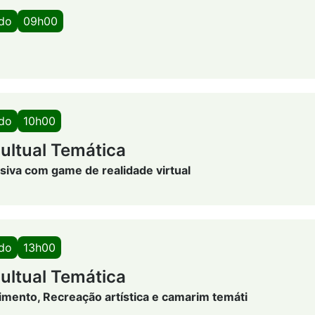
ado
09h00
ado
10h00
ultual Temática
siva com game de realidade virtual
ado
13h00
ultual Temática
mento, Recreação artística e camarim temáti