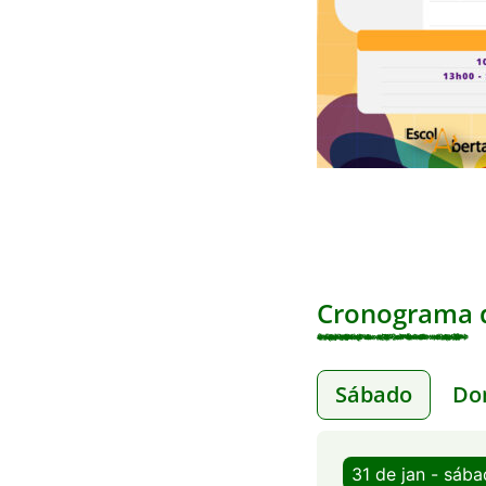
Cronograma d
Sábado
Do
31 de jan - sáb