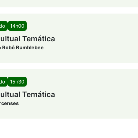
ado
14h00
ultual Temática
o Robô Bumblebee
ado
15h30
ultual Temática
rcenses