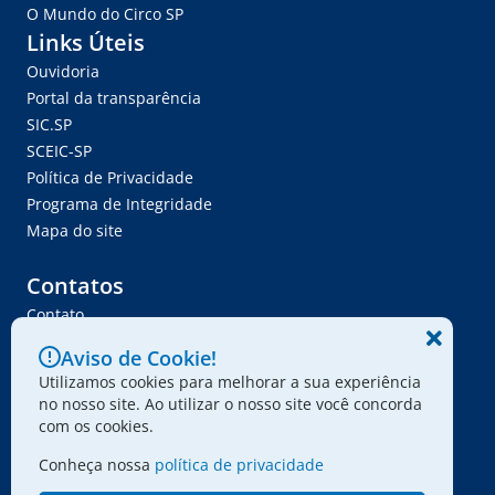
O Mundo do Circo SP
Links Úteis
Ouvidoria
Portal da transparência
SIC.SP
SCEIC-SP
Política de Privacidade
Programa de Integridade
Mapa do site
Contatos
Contato
Trabalhe Conosco
Aviso de Cookie!
Ser Fornecedor
Utilizamos cookies para melhorar a sua experiência
Envie seu projeto
no nosso site. Ao utilizar o nosso site você concorda
com os cookies.
Conheça nossa
política de privacidade