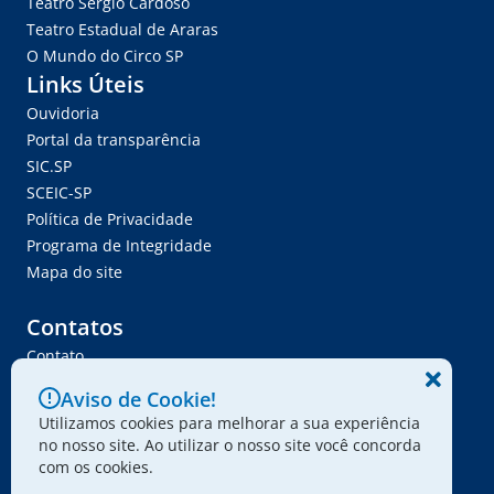
Teatro Sérgio Cardoso
Teatro Estadual de Araras
O Mundo do Circo SP
Links Úteis
Ouvidoria
Portal da transparência
SIC.SP
SCEIC-SP
Política de Privacidade
Programa de Integridade
Mapa do site
Contatos
Contato
Trabalhe Conosco
Aviso de Cookie!
Ser Fornecedor
Utilizamos cookies para melhorar a sua experiência
Envie seu projeto
no nosso site. Ao utilizar o nosso site você concorda
com os cookies.