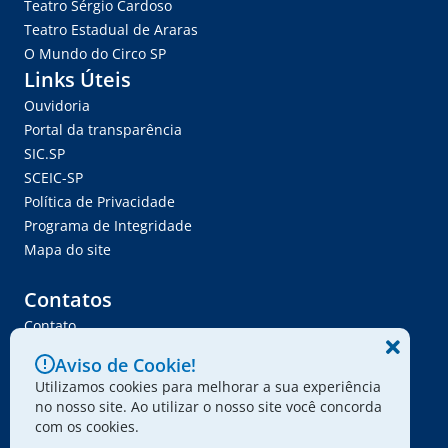
Teatro Sérgio Cardoso
Teatro Estadual de Araras
O Mundo do Circo SP
Links Úteis
Ouvidoria
Portal da transparência
SIC.SP
SCEIC-SP
Política de Privacidade
Programa de Integridade
Mapa do site
Contatos
Contato
Trabalhe Conosco
Aviso de Cookie!
Ser Fornecedor
Utilizamos cookies para melhorar a sua experiência
Envie seu projeto
no nosso site. Ao utilizar o nosso site você concorda
com os cookies.