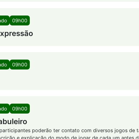
ado
09h00
Expressão
ado
09h00
ado
09h00
abuleiro
 participantes poderão ter contato com diversos jogos de t
rição e explicação do modo de jogar de cada um antes do