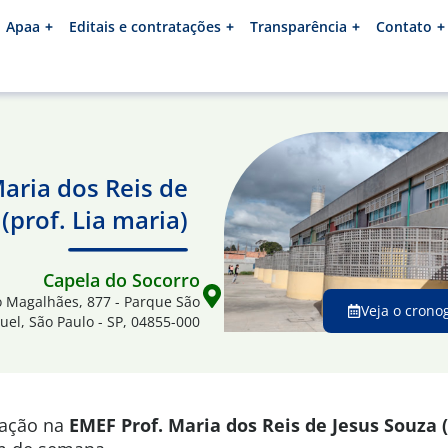
Apaa
Editais e contratações
Transparência
Contato
aria dos Reis de
(prof. Lia maria)
Capela do Socorro
ro Magalhães, 877 - Parque São
Veja o crono
uel, São Paulo - SP, 04855-000
mação na
EMEF P
rof. Maria dos Reis de Jesus Souza (