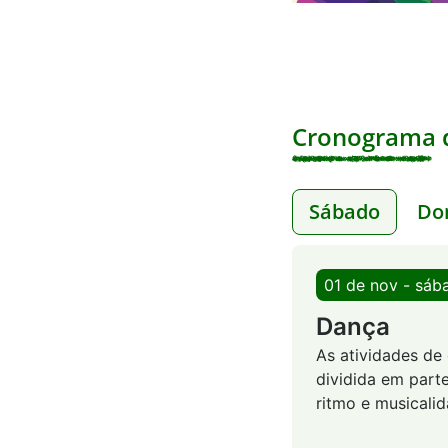
Cronograma d
Sábado
Do
01 de nov - sáb
Dança
As atividades de
dividida em part
ritmo e musicalid