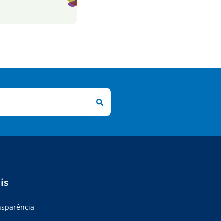
is
ansparência