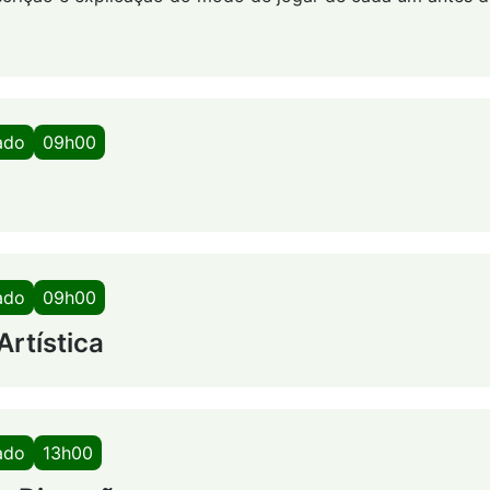
ado
09h00
ado
09h00
rtística
ado
13h00