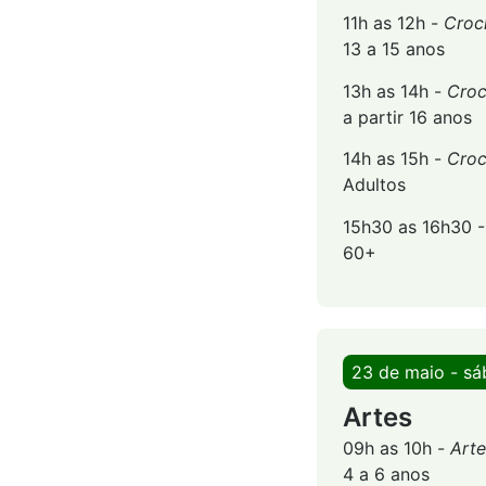
11h as 12h -
Croc
13 a 15 anos
13h as 14h -
Croc
a partir 16 anos
14h as 15h -
Croc
Adultos
15h30 as 16h30 
60+
23 de maio - s
Artes
09h as 10h -
Arte
4 a 6 anos