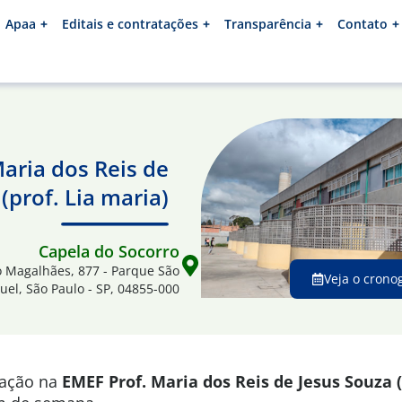
Apaa
Editais e contratações
Transparência
Contato
aria dos Reis de
(prof. Lia maria)
Capela do Socorro
ro Magalhães, 877 - Parque São
Veja o crono
uel, São Paulo - SP, 04855-000
mação na
EMEF P
rof. Maria dos Reis de Jesus Souza (