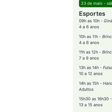
23 de maio - s
Esportes
09h as 10h -
Giná
4 a 6 anos
10h as 11h -
Brin
4 a 6 anos
11h as 12h -
Brin
7 a 9 anos
13h as 14h -
Futsa
10 a 12 anos
14h as 15h -
Hand
Adultos
15h30 as 16h30 
13 a 15 anos