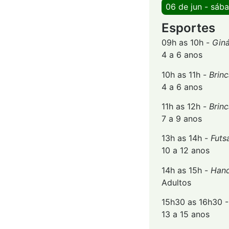
06 de jun - sáb
Esportes
09h as 10h -
Giná
4 a 6 anos
10h as 11h -
Brin
4 a 6 anos
11h as 12h -
Brin
7 a 9 anos
13h as 14h -
Futsa
10 a 12 anos
14h as 15h -
Hand
Adultos
15h30 as 16h30 
13 a 15 anos