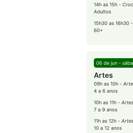
14h as 15h -
Croc
Adultos
15h30 as 16h30 
60+
06 de jun - sáb
Artes
09h as 10h -
Arte
4 a 6 anos
10h as 11h -
Arte
7 a 9 anos
11h as 12h -
Arte
10 a 12 anos