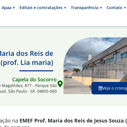
Apaa
Editais e contratações
Transparência
Contato
aria dos Reis de
(prof. Lia maria)
Capela do Socorro
ro Magalhães, 877 - Parque São
Veja o crono
uel, São Paulo - SP, 04855-000
mação na
EMEF P
rof. Maria dos Reis de Jesus Souza (