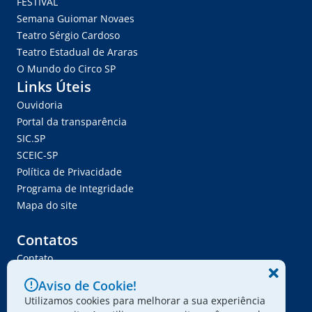
FÉSTIVAL
Semana Guiomar Novaes
Teatro Sérgio Cardoso
Teatro Estadual de Araras
O Mundo do Circo SP
Links Úteis
Ouvidoria
Portal da transparência
SIC.SP
SCEIC-SP
Política de Privacidade
Programa de Integridade
Mapa do site
Contatos
Contato
Trabalhe Conosco
Aviso de Cookie!
Ser Fornecedor
Utilizamos cookies para melhorar a sua experiência
Envie seu projeto