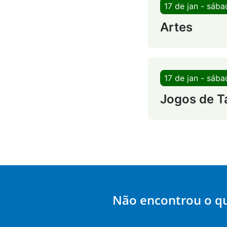
17 de jan - sáb
Artes
17 de jan - sáb
Jogos de T
Não encontrou o q