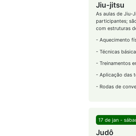
Jiu-jitsu
As aulas de Jiu-
participantes; sã
com estruturas d
- Aquecimento fís
- Técnicas básic
- Treinamentos e
- Aplicação das 
- Rodas de conve
17 de jan - sáb
Judô