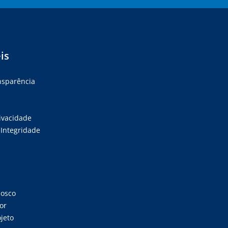
is
ansparência
rivacidade
Integridade
nosco
or
jeto