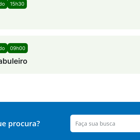
ado
15h30
ado
09h00
abuleiro
ue procura?