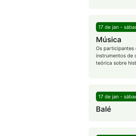
17 de jan - sáb
Música
Os participantes
instrumentos de
teórica sobre his
17 de jan - sáb
Balé