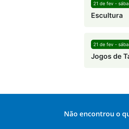
21 de fev - sáb
Escultura
21 de fev - sáb
Jogos de T
Não encontrou o q