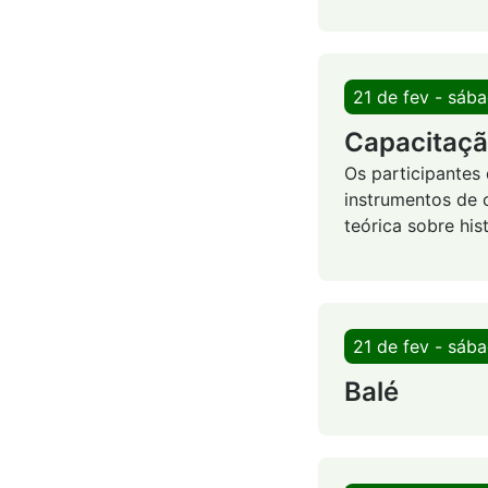
21 de fev - sáb
Capacitação
Os participantes
instrumentos de
teórica sobre his
21 de fev - sáb
Balé