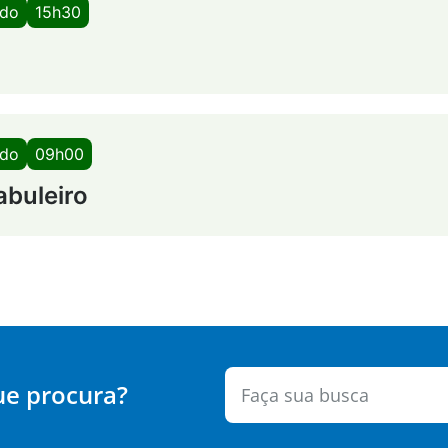
ado
15h30
ado
09h00
abuleiro
ue procura?