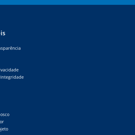
is
ansparência
rivacidade
Integridade
nosco
or
jeto