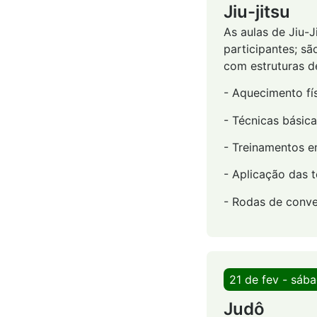
Jiu-jitsu
As aulas de Jiu-
participantes; sã
com estruturas d
- Aquecimento fís
- Técnicas básic
- Treinamentos e
- Aplicação das 
- Rodas de conve
21 de fev - sáb
Judô