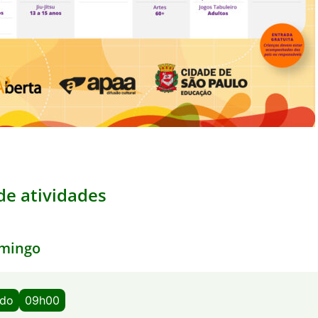
e atividades
mingo
ado
09h00