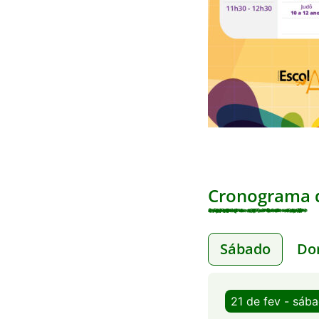
Cronograma d
Sábado
Do
21 de fev - sáb