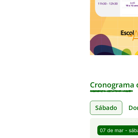
Cronograma d
Sábado
Do
07 de mar - sá