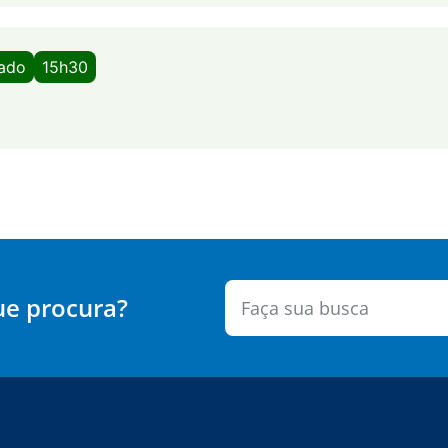
bado
15h30
ue procura?