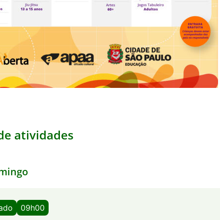
e atividades
mingo
bado
09h00