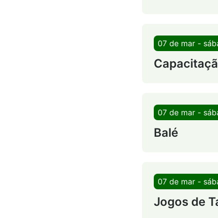
07 de mar - sá
Capacitação
07 de mar - sá
Balé
07 de mar - sá
Jogos de T