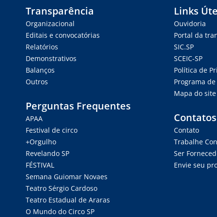
Transparência
Links Úte
Organizacional
Ouvidoria
Editais e convocatórias
Portal da tr
Relatórios
SIC.SP
Demonstrativos
SCEIC-SP
Balanços
Política de P
Outros
Programa de 
Mapa do site
Perguntas Frequentes
Contatos
APAA
Festival de circo
Contato
+Orgulho
Trabalhe Co
Revelando SP
Ser Forneced
FÉSTIVAL
Envie seu pro
Semana Guiomar Novaes
Teatro Sérgio Cardoso
Teatro Estadual de Araras
O Mundo do Circo SP