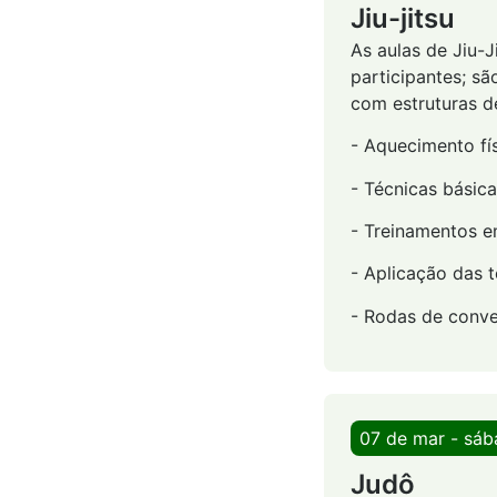
Jiu-jitsu
As aulas de Jiu-
participantes; sã
com estruturas d
- Aquecimento fís
- Técnicas básic
- Treinamentos e
- Aplicação das 
- Rodas de conve
07 de mar - sá
Judô