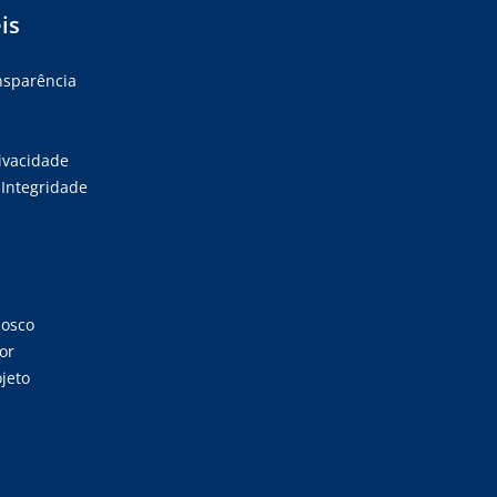
is
ansparência
rivacidade
Integridade
nosco
or
jeto