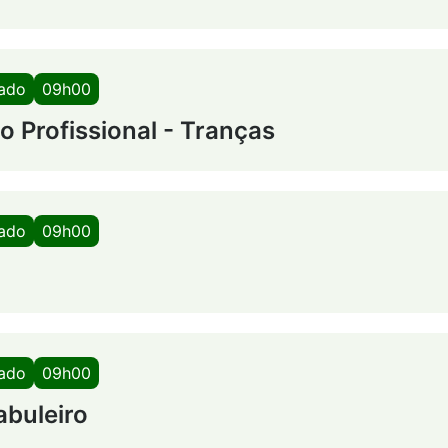
bado
09h00
 Profissional - Tranças
bado
09h00
bado
09h00
abuleiro