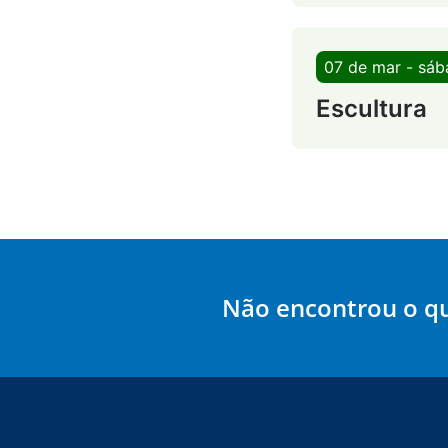
07 de mar - sá
Escultura
Não encontrou o q