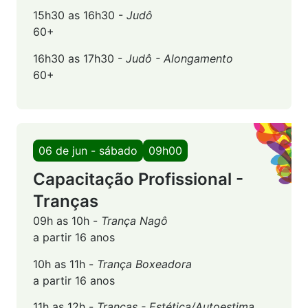
15h30 as 16h30 -
Judô
60+
16h30 as 17h30 -
Judô - Alongamento
60+
06 de jun - sábado
09h00
Capacitação Profissional -
Tranças
09h as 10h -
Trança Nagô
a partir 16 anos
10h as 11h -
Trança Boxeadora
a partir 16 anos
11h as 12h -
Tranças - Estética/Autoestima