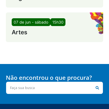
07 de jun - sábado
15h30
Artes
Não encontrou o que procura?