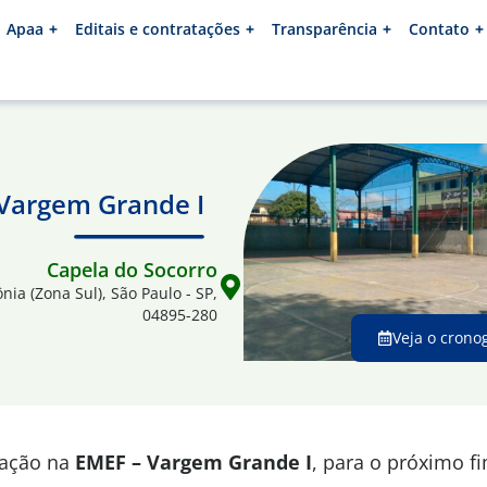
Apaa
Editais e contratações
Transparência
Contato
 Vargem Grande I
Capela do Socorro
ônia (Zona Sul), São Paulo - SP,
04895-280
Veja o crono
mação na
EMEF – Vargem Grande I
, para o próximo f