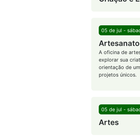
05 de jul - sába
Artesanato
A oficina de art
explorar sua cria
orientação de um
projetos únicos.
05 de jul - sába
Artes