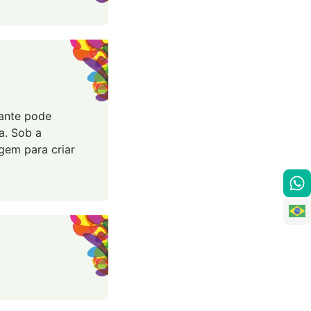
pante pode
a. Sob a
gem para criar