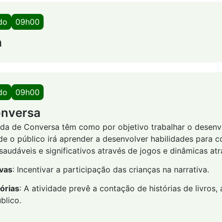
do
09h00
a
do
09h00
onversa
oda de Conversa têm como por objetivo trabalhar o desen
de o público irá aprender a desenvolver habilidades para co
audáveis e significativos através de jogos e dinâmicas atr
ivas
: Incentivar a participação das crianças na narrativa.
órias
: A atividade prevê a contação de histórias de livros
blico.