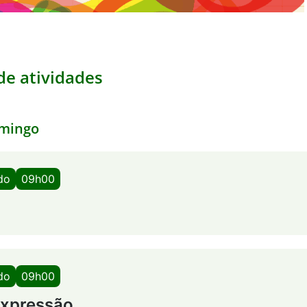
e atividades
mingo
do
09h00
do
09h00
Expressão