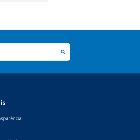
is
ansparência