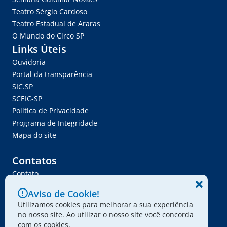
Teatro Sérgio Cardoso
Teatro Estadual de Araras
O Mundo do Circo SP
Links Úteis
Ouvidoria
Portal da transparência
SIC.SP
SCEIC-SP
Política de Privacidade
Programa de Integridade
Mapa do site
Contatos
Contato
Trabalhe Conosco
Aviso de Cookie!
Ser Fornecedor
Utilizamos cookies para melhorar a sua experiência
Envie seu projeto
no nosso site. Ao utilizar o nosso site você concorda
com os cookies.