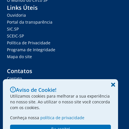
O Mundo do Circo SP
Links Úteis
Ouvidoria
Portal da transparência
SIC.SP
SCEIC-SP
Política de Privacidade
Programa de Integridade
Mapa do site
Contatos
Contato
Trabalhe Conosco
Aviso de Cookie!
Ser Fornecedor
Utilizamos cookies para melhorar a sua experiência
Envie seu projeto
no nosso site. Ao utilizar o nosso site você concorda
com os cookies.
Conheça nossa
política de privacidade
© 2024 - Associação Paulista dos Amigos da Arte
Eu aceito!